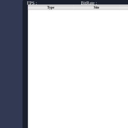
FPS :
BitRate :
Type
Site